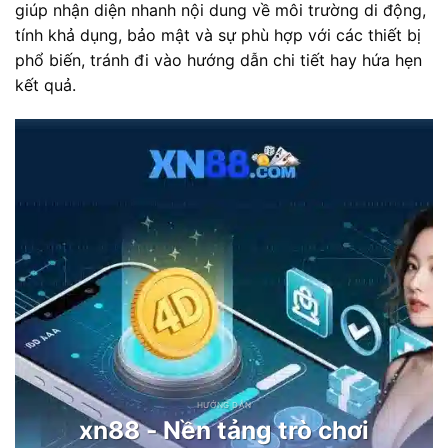
giúp nhận diện nhanh nội dung về môi trường di động,
tính khả dụng, bảo mật và sự phù hợp với các thiết bị
phổ biến, tránh đi vào hướng dẫn chi tiết hay hứa hẹn
kết quả.
HƯỚNG DẪN
xn88 - Nền tảng trò chơi