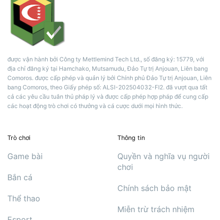
được vận hành bởi Công ty Mettlemind Tech Ltd., số đăng ký: 15779, với
địa chỉ đăng ký tại Hamchako, Mutsamudu, Đảo Tự trị Anjouan, Liên bang
Comoros. được cấp phép và quản lý bởi Chính phủ Đảo Tự trị Anjouan, Liên
bang Comoros, theo Giấy phép số: ALSI-202504032-FI2. đã vượt qua tất
cả các yêu cầu tuân thủ pháp lý và được cấp phép hợp pháp để cung cấp
các hoạt động trò chơi có thưởng và cá cược dưới mọi hình thức.
Trò chơi
Thông tin
Game bài
Quyền và nghĩa vụ người
chơi
Bắn cá
Chính sách bảo mật
Thể thao
Miễn trừ trách nhiệm
Esport