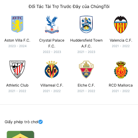
Đối Tác Tài Trợ Trước Đây của ChúngTôi
Aston Villa F.C.
Crystal Palace
Huddersfield Town
Valencia C.F.
F.C.
A.F.C.
2023 - 2024
2021 - 2022
2022 - 2023
2021 - 2023
Athletic Club
Villarreal C.F.
Elche C.F.
RCD Mallorca
2021 - 2022
2021 - 2022
2021 - 2022
2021 - 2022
Giấy phép trò chơi