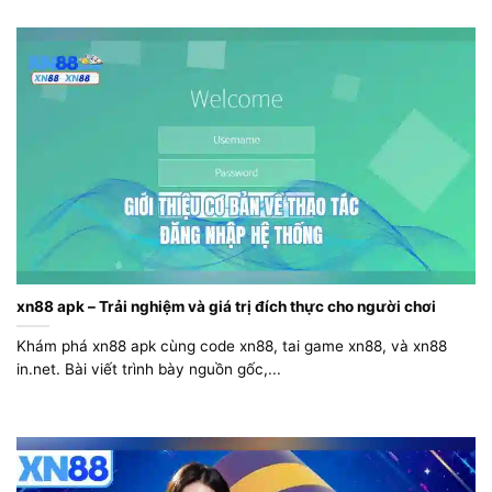
xn88 apk – Trải nghiệm và giá trị đích thực cho người chơi
Khám phá xn88 apk cùng code xn88, tai game xn88, và xn88
in.net. Bài viết trình bày nguồn gốc,...