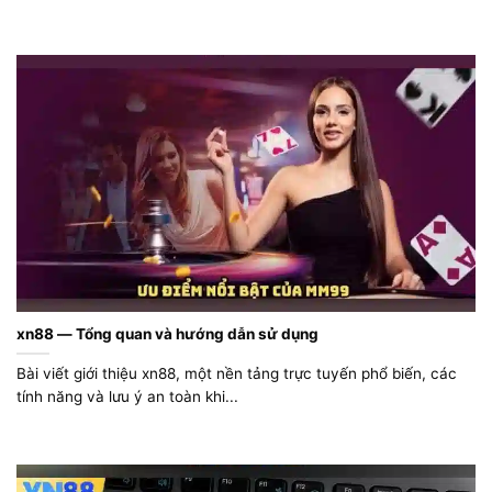
xn88 — Tổng quan và hướng dẫn sử dụng
Bài viết giới thiệu xn88, một nền tảng trực tuyến phổ biến, các
tính năng và lưu ý an toàn khi...