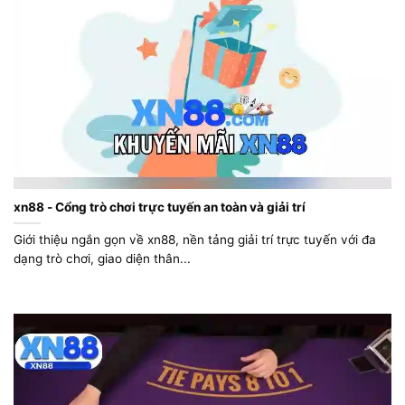
xn88 - Cổng trò chơi trực tuyến an toàn và giải trí
Giới thiệu ngắn gọn về xn88, nền tảng giải trí trực tuyến với đa
dạng trò chơi, giao diện thân...