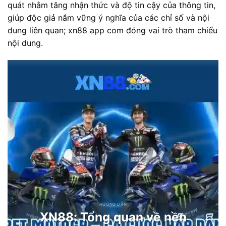
quát nhằm tăng nhận thức và độ tin cậy của thông tin,
giúp độc giả nắm vững ý nghĩa của các chỉ số và nội
dung liên quan; xn88 app com đóng vai trò tham chiếu
nội dung.
HƯỚNG DẪN
XN88: Tổng quan về nền