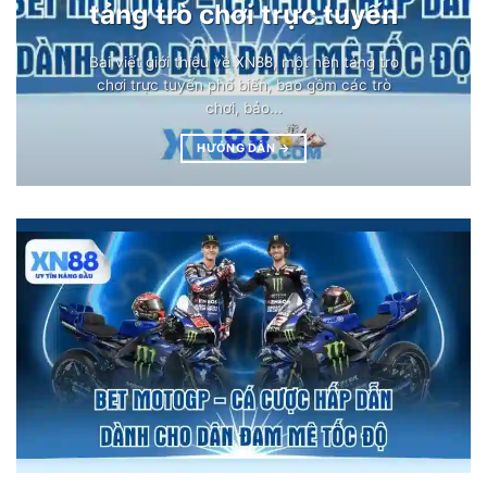
tảng trò chơi trực tuyến
Bài viết giới thiệu về XN88, một nền tảng trò
chơi trực tuyến phổ biến, bao gồm các trò
chơi, bảo...
HƯỚNG DẪN
→