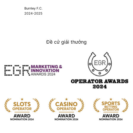
Burnley F.C.
2024-2025
Đề cử giải thưởng