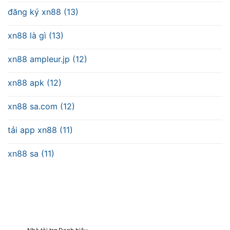
đăng ký xn88 (13)
xn88 là gì (13)
xn88 ampleur.jp (12)
xn88 apk (12)
xn88 sa.com (12)
tải app xn88 (11)
xn88 sa (11)