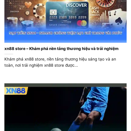
xn88 store – Khám phá nền tảng thương hiệu và trải nghiệm
Khám phá xn88 store, nền tảng thương hiệu sáng tạo và an
toàn, nơi trải nghiệm xn88 store được...