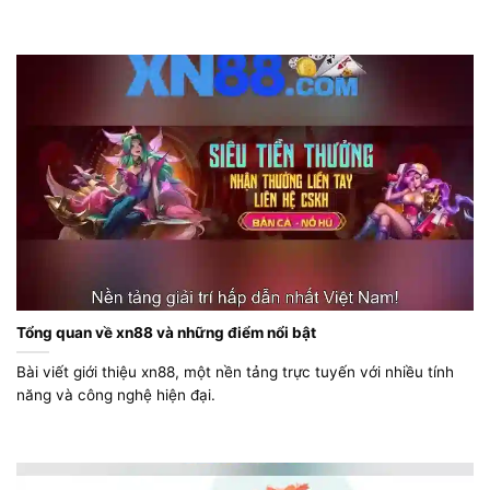
Tổng quan về xn88 và những điểm nổi bật
Bài viết giới thiệu xn88, một nền tảng trực tuyến với nhiều tính
năng và công nghệ hiện đại.