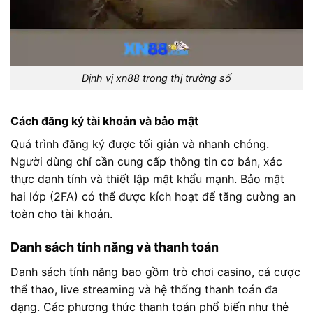
Định vị xn88 trong thị trường số
Cách đăng ký tài khoản và bảo mật
Quá trình đăng ký được tối giản và nhanh chóng.
Người dùng chỉ cần cung cấp thông tin cơ bản, xác
thực danh tính và thiết lập mật khẩu mạnh. Bảo mật
hai lớp (2FA) có thể được kích hoạt để tăng cường an
toàn cho tài khoản.
Danh sách tính năng và thanh toán
Danh sách tính năng bao gồm trò chơi casino, cá cược
thể thao, live streaming và hệ thống thanh toán đa
dạng. Các phương thức thanh toán phổ biến như thẻ