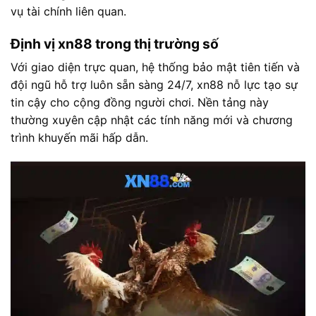
vụ tài chính liên quan.
Định vị xn88 trong thị trường số
Với giao diện trực quan, hệ thống bảo mật tiên tiến và
đội ngũ hỗ trợ luôn sẵn sàng 24/7, xn88 nỗ lực tạo sự
tin cậy cho cộng đồng người chơi. Nền tảng này
thường xuyên cập nhật các tính năng mới và chương
trình khuyến mãi hấp dẫn.