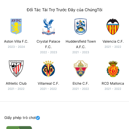
Đối Tác Tài Trợ Trước Đây của ChúngTôi
Aston Villa F.C.
Crystal Palace
Huddersfield Town
Valencia C.F.
F.C.
A.F.C.
2023 - 2024
2021 - 2022
2022 - 2023
2021 - 2023
Athletic Club
Villarreal C.F.
Elche C.F.
RCD Mallorca
2021 - 2022
2021 - 2022
2021 - 2022
2021 - 2022
Giấy phép trò chơi