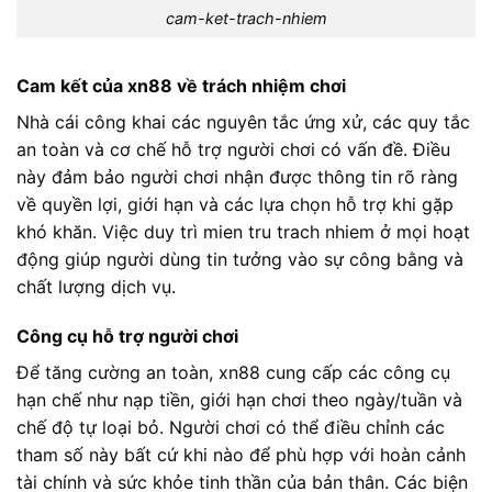
cam-ket-trach-nhiem
Cam kết của xn88 về trách nhiệm chơi
Nhà cái công khai các nguyên tắc ứng xử, các quy tắc
an toàn và cơ chế hỗ trợ người chơi có vấn đề. Điều
này đảm bảo người chơi nhận được thông tin rõ ràng
về quyền lợi, giới hạn và các lựa chọn hỗ trợ khi gặp
khó khăn. Việc duy trì mien tru trach nhiem ở mọi hoạt
động giúp người dùng tin tưởng vào sự công bằng và
chất lượng dịch vụ.
Công cụ hỗ trợ người chơi
Để tăng cường an toàn, xn88 cung cấp các công cụ
hạn chế như nạp tiền, giới hạn chơi theo ngày/tuần và
chế độ tự loại bỏ. Người chơi có thể điều chỉnh các
tham số này bất cứ khi nào để phù hợp với hoàn cảnh
tài chính và sức khỏe tinh thần của bản thân. Các biện