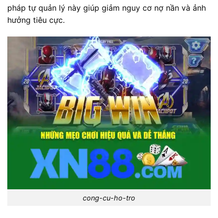
pháp tự quản lý này giúp giảm nguy cơ nợ nần và ảnh
hưởng tiêu cực.
cong-cu-ho-tro