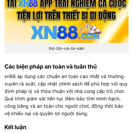
ho-tro-va-tu-van
Các biện pháp an toàn và tuân thủ
xn88 áp dụng các chuẩn an toàn cao nhất và thường
xuyên rà soát, cập nhật chính sách để phù hợp với quy
định pháp lý và thỏa thuận với nhà cung cấp trò chơi.
Quá trình giám sát liên tục đảm bảo tính minh bạch,
công bằng và an toàn cho người chơi, đồng thời bảo
vệ khiếu nại và quyền lợi người dùng.
Kết luận