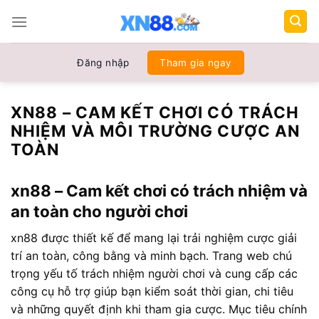
Chuyển
đến
nội
dung
Đăng nhập
Tham gia ngay
XN88 – CAM KẾT CHƠI CÓ TRÁCH
NHIỆM VÀ MÔI TRƯỜNG CƯỢC AN
TOÀN
xn88 – Cam kết chơi có trách nhiệm và
an toàn cho người chơi
xn88 được thiết kế để mang lại trải nghiệm cược giải
trí an toàn, công bằng và minh bạch. Trang web chú
trọng yếu tố trách nhiệm người chơi và cung cấp các
công cụ hỗ trợ giúp bạn kiểm soát thời gian, chi tiêu
và những quyết định khi tham gia cược. Mục tiêu chính