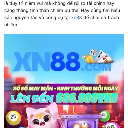
là duy trì niềm vui mà không để rủi ro tài chính hay
căng thẳng tinh thần chiếm ưu thế. Hãy cùng tìm hiểu
các nguyên tắc và công cụ tại
xn88
để chơi có trách
nhiệm.