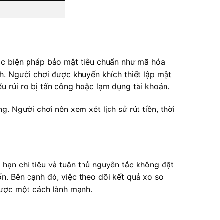
 các biện pháp bảo mật tiêu chuẩn như mã hóa
ịch. Người chơi được khuyến khích thiết lập mật
u rủi ro bị tấn công hoặc lạm dụng tài khoản.
. Người chơi nên xem xét lịch sử rút tiền, thời
 hạn chi tiêu và tuân thủ nguyên tắc không đặt
n. Bên cạnh đó, việc theo dõi kết quả xo so
 lược một cách lành mạnh.