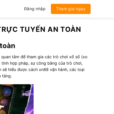
Đăng nhập
Tham gia ngay
TRỰC TUYẾN AN TOÀN
 toàn
i quan tâm để tham gia các trò chơi xổ số (xo
 tính hợp pháp, sự công bằng của trò chơi,
n sẽ hiểu được cách xn88 vận hành, các loại
 tảng.