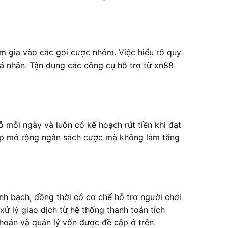
am gia vào các gói cược nhóm. Việc hiểu rõ quy
 cá nhân. Tận dụng các công cụ hỗ trợ từ xn88
ỗ mỗi ngày và luôn có kế hoạch rút tiền khi đạt
iúp mở rộng ngân sách cược mà không làm tăng
h bạch, đồng thời có cơ chế hỗ trợ người chơi
xử lý giao dịch từ hệ thống thanh toán tích
khoản và quản lý vốn được đề cập ở trên.