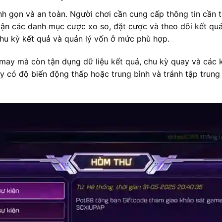
h gọn và an toàn. Người chơi cần cung cấp thông tin cần th
cận các danh mục cược xo so, đặt cược và theo dõi kết quả 
 chu kỳ kết quả và quản lý vốn ở mức phù hợp.
may mà còn tận dụng dữ liệu kết quả, chu kỳ quay và các 
y có độ biến động thấp hoặc trung bình và tránh tập trun