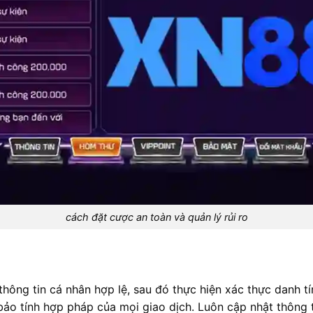
cách đặt cược an toàn và quản lý rủi ro
hông tin cá nhân hợp lệ, sau đó thực hiện xác thực danh t
bảo tính hợp pháp của mọi giao dịch. Luôn cập nhật thông t