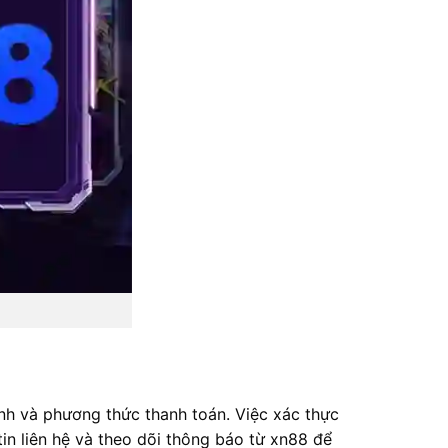
ính và phương thức thanh toán. Việc xác thực
in liên hệ và theo dõi thông báo từ xn88 để