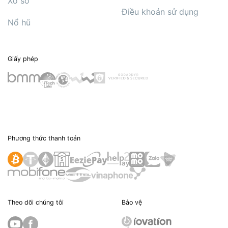
Xổ số
Điều khoản sử dụng
Nổ hũ
Giấy phép
Phương thức thanh toán
Theo dõi chúng tôi
Bảo vệ