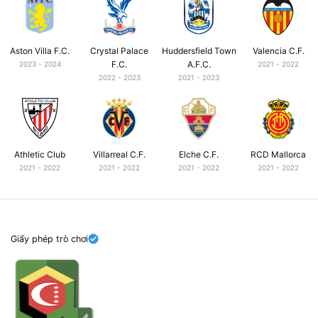
Aston Villa F.C.
Crystal Palace
Huddersfield Town
Valencia C.F.
F.C.
A.F.C.
2023 - 2024
2021 - 2022
2022 - 2023
2021 - 2023
Athletic Club
Villarreal C.F.
Elche C.F.
RCD Mallorca
2021 - 2022
2021 - 2022
2021 - 2022
2021 - 2022
Giấy phép trò chơi