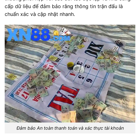
cấp dữ liệu để đảm bảo rằng thông tin trận đấu là
chuẩn xác và cập nhật nhanh.
Đảm bảo An toàn thanh toán và xác thực tài khoản