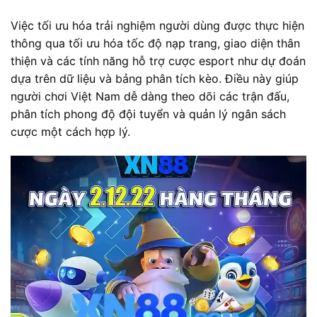
Việc tối ưu hóa trải nghiệm người dùng được thực hiện
thông qua tối ưu hóa tốc độ nạp trang, giao diện thân
thiện và các tính năng hỗ trợ cược esport như dự đoán
dựa trên dữ liệu và bảng phân tích kèo. Điều này giúp
người chơi Việt Nam dễ dàng theo dõi các trận đấu,
phân tích phong độ đội tuyển và quản lý ngân sách
cược một cách hợp lý.