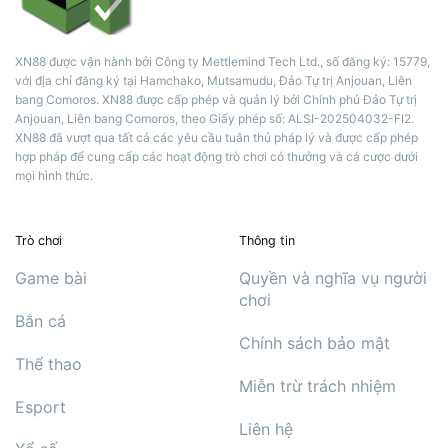
XN88 được vận hành bởi Công ty Mettlemind Tech Ltd., số đăng ký: 15779,
với địa chỉ đăng ký tại Hamchako, Mutsamudu, Đảo Tự trị Anjouan, Liên
bang Comoros. XN88 được cấp phép và quản lý bởi Chính phủ Đảo Tự trị
Anjouan, Liên bang Comoros, theo Giấy phép số: ALSI-202504032-FI2.
XN88 đã vượt qua tất cả các yêu cầu tuân thủ pháp lý và được cấp phép
hợp pháp để cung cấp các hoạt động trò chơi có thưởng và cá cược dưới
mọi hình thức.
Trò chơi
Thông tin
Game bài
Quyền và nghĩa vụ người
chơi
Bắn cá
Chính sách bảo mật
Thể thao
Miễn trừ trách nhiệm
Esport
Liên hệ