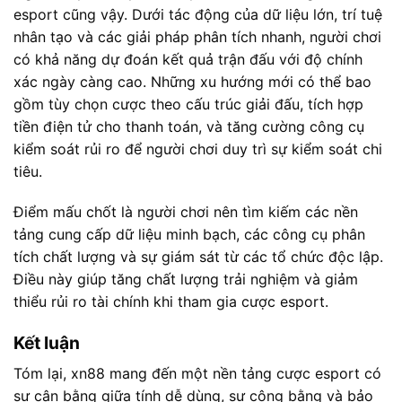
esport cũng vậy. Dưới tác động của dữ liệu lớn, trí tuệ
nhân tạo và các giải pháp phân tích nhanh, người chơi
có khả năng dự đoán kết quả trận đấu với độ chính
xác ngày càng cao. Những xu hướng mới có thể bao
gồm tùy chọn cược theo cấu trúc giải đấu, tích hợp
tiền điện tử cho thanh toán, và tăng cường công cụ
kiểm soát rủi ro để người chơi duy trì sự kiểm soát chi
tiêu.
Điểm mấu chốt là người chơi nên tìm kiếm các nền
tảng cung cấp dữ liệu minh bạch, các công cụ phân
tích chất lượng và sự giám sát từ các tổ chức độc lập.
Điều này giúp tăng chất lượng trải nghiệm và giảm
thiểu rủi ro tài chính khi tham gia cược esport.
Kết luận
Tóm lại, xn88 mang đến một nền tảng cược esport có
sự cân bằng giữa tính dễ dùng, sự công bằng và bảo