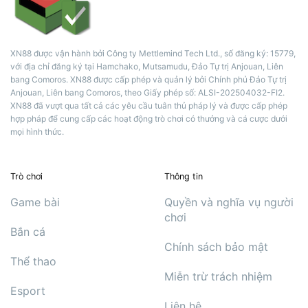
XN88 được vận hành bởi Công ty Mettlemind Tech Ltd., số đăng ký: 15779,
với địa chỉ đăng ký tại Hamchako, Mutsamudu, Đảo Tự trị Anjouan, Liên
bang Comoros. XN88 được cấp phép và quản lý bởi Chính phủ Đảo Tự trị
Anjouan, Liên bang Comoros, theo Giấy phép số: ALSI-202504032-FI2.
XN88 đã vượt qua tất cả các yêu cầu tuân thủ pháp lý và được cấp phép
hợp pháp để cung cấp các hoạt động trò chơi có thưởng và cá cược dưới
mọi hình thức.
Trò chơi
Thông tin
Game bài
Quyền và nghĩa vụ người
chơi
Bắn cá
Chính sách bảo mật
Thể thao
Miễn trừ trách nhiệm
Esport
Liên hệ