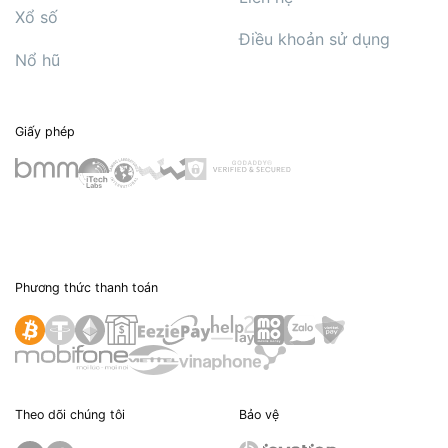
Xổ số
Điều khoản sử dụng
Nổ hũ
Giấy phép
Phương thức thanh toán
Theo dõi chúng tôi
Bảo vệ