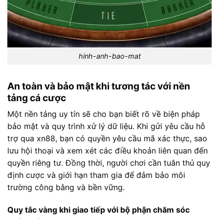
hinh-anh-bao-mat
An toàn và bảo mật khi tương tác với nền
tảng cá cược
Một nền tảng uy tín sẽ cho bạn biết rõ về biện pháp
bảo mật và quy trình xử lý dữ liệu. Khi gửi yêu cầu hỗ
trợ qua xn88, bạn có quyền yêu cầu mã xác thực, sao
lưu hội thoại và xem xét các điều khoản liên quan đến
quyền riêng tư. Đồng thời, người chơi cần tuân thủ quy
định cược và giới hạn tham gia để đảm bảo môi
trường công bằng và bền vững.
Quy tắc vàng khi giao tiếp với bộ phận chăm sóc