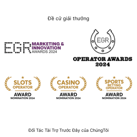
Đề cử giải thưởng
Đối Tác Tài Trợ Trước Đây của ChúngTôi