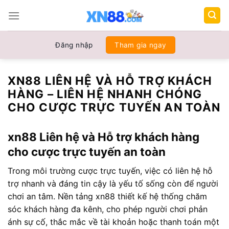
Chuyển
đến
nội
dung
Đăng nhập
Tham gia ngay
XN88 LIÊN HỆ VÀ HỖ TRỢ KHÁCH
HÀNG – LIÊN HỆ NHANH CHÓNG
CHO CƯỢC TRỰC TUYẾN AN TOÀN
xn88 Liên hệ và Hỗ trợ khách hàng
cho cược trực tuyến an toàn
Trong môi trường cược trực tuyến, việc có liên hệ hỗ
trợ nhanh và đáng tin cậy là yếu tố sống còn để người
chơi an tâm. Nền tảng xn88 thiết kế hệ thống chăm
sóc khách hàng đa kênh, cho phép người chơi phản
ánh sự cố, thắc mắc về tài khoản hoặc thanh toán một