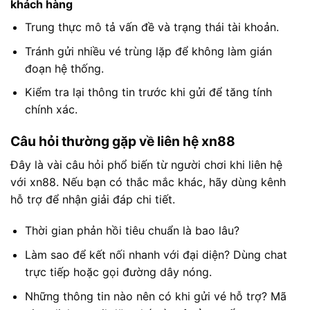
khách hàng
Trung thực mô tả vấn đề và trạng thái tài khoản.
Tránh gửi nhiều vé trùng lặp để không làm gián
đoạn hệ thống.
Kiểm tra lại thông tin trước khi gửi để tăng tính
chính xác.
Câu hỏi thường gặp về liên hệ xn88
Đây là vài câu hỏi phổ biến từ người chơi khi liên hệ
với xn88. Nếu bạn có thắc mắc khác, hãy dùng kênh
hỗ trợ để nhận giải đáp chi tiết.
Thời gian phản hồi tiêu chuẩn là bao lâu?
Làm sao để kết nối nhanh với đại diện? Dùng chat
trực tiếp hoặc gọi đường dây nóng.
Những thông tin nào nên có khi gửi vé hỗ trợ? Mã