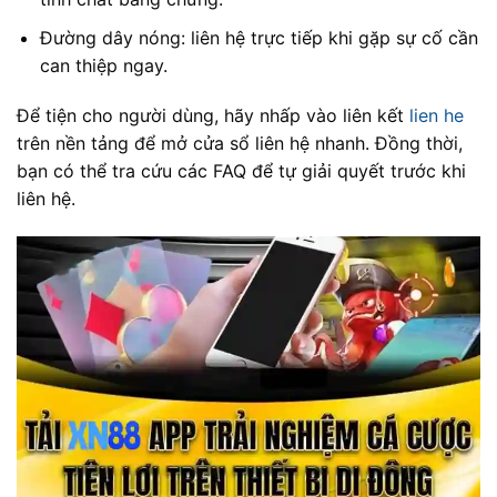
Đường dây nóng: liên hệ trực tiếp khi gặp sự cố cần
can thiệp ngay.
Để tiện cho người dùng, hãy nhấp vào liên kết
lien he
trên nền tảng để mở cửa sổ liên hệ nhanh. Đồng thời,
bạn có thể tra cứu các FAQ để tự giải quyết trước khi
liên hệ.