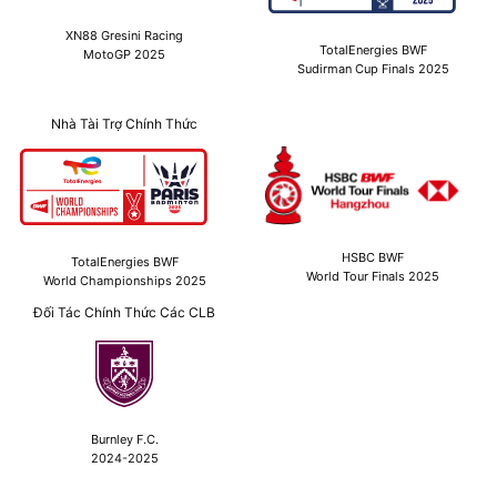
XN88 Gresini Racing
TotalEnergies BWF
MotoGP 2025
Sudirman Cup Finals 2025
Nhà Tài Trợ Chính Thức
HSBC BWF
TotalEnergies BWF
World Tour Finals 2025
World Championships 2025
Đối Tác Chính Thức Các CLB
Burnley F.C.
2024-2025