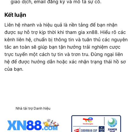
giao dịch, email đăng ký và mô tả sự cố.
Kết luận
Liên hệ nhanh và hiệu quả là nền tảng để bạn nhận
được sự hỗ trợ kịp thời khi tham gia xn88. Hiểu rõ các
kênh liên hệ, chuẩn bị thông tin và tuân thủ các nguyên
tắc an toàn sẽ giúp bạn tận hưởng trải nghiệm cược
trực tuyến một cách tự tin và trơn tru. Đừng ngại liên
hệ để được hướng dẫn hoặc xác nhận trạng thái hồ sơ
của bạn.
Nhà tài trợ Danh hiệu