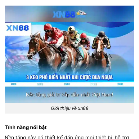
Giới thiệu về xn88
Tính năng nổi bật
Nền tảng này có thiết kế đáp ứng mọi thiết bị, hỗ trợ