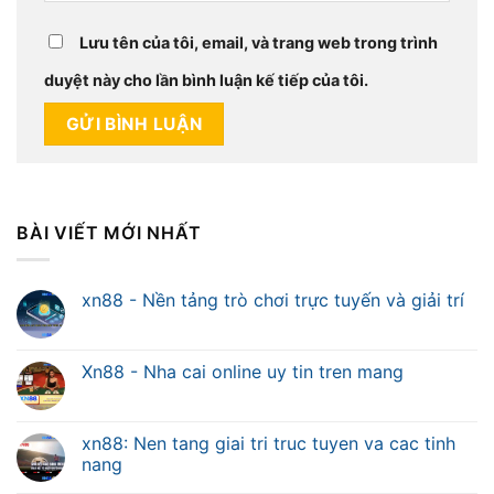
Lưu tên của tôi, email, và trang web trong trình
duyệt này cho lần bình luận kế tiếp của tôi.
BÀI VIẾT MỚI NHẤT
xn88 - Nền tảng trò chơi trực tuyến và giải trí
Xn88 - Nha cai online uy tin tren mang
xn88: Nen tang giai tri truc tuyen va cac tinh
nang