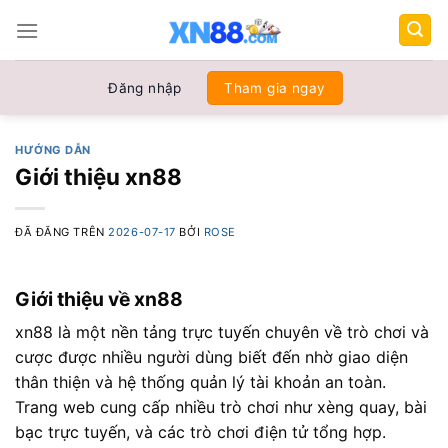
Chuyển
đến
nội
dung
Đăng nhập
Tham gia ngay
HƯỚNG DẪN
Giới thiệu xn88
ĐÃ ĐĂNG TRÊN
2026-07-17
BỞI
ROSE
Giới thiệu về xn88
xn88 là một nền tảng trực tuyến chuyên về trò chơi và
cược được nhiều người dùng biết đến nhờ giao diện
thân thiện và hệ thống quản lý tài khoản an toàn.
Trang web cung cấp nhiều trò chơi như xèng quay, bài
bạc trực tuyến, và các trò chơi điện tử tổng hợp.