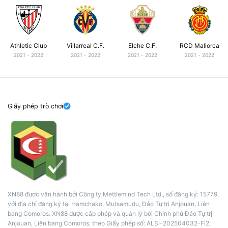
Athletic Club
Villarreal C.F.
Elche C.F.
RCD Mallorca
2021 - 2022
2021 - 2022
2021 - 2022
2021 - 2022
Giấy phép trò chơi
XN88 được vận hành bởi Công ty Mettlemind Tech Ltd., số đăng ký: 15779,
với địa chỉ đăng ký tại Hamchako, Mutsamudu, Đảo Tự trị Anjouan, Liên
bang Comoros. XN88 được cấp phép và quản lý bởi Chính phủ Đảo Tự trị
Anjouan, Liên bang Comoros, theo Giấy phép số: ALSI-202504032-FI2.