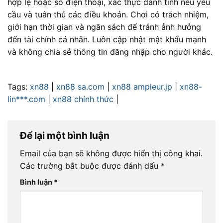
hợp lệ hoặc số điện thoại, xác thực danh tính nếu yêu
cầu và tuân thủ các điều khoản. Chơi có trách nhiệm,
giới hạn thời gian và ngân sách để tránh ảnh hưởng
đến tài chính cá nhân. Luôn cập nhật mật khẩu mạnh
và không chia sẻ thông tin đăng nhập cho người khác.
Tags:
xn88
|
xn88 sa.com
|
xn88 ampleur.jp
|
xn88-
lin***.com
|
xn88 chính thức
|
Để lại một bình luận
Email của bạn sẽ không được hiển thị công khai.
Các trường bắt buộc được đánh dấu
*
Bình luận
*