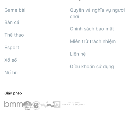
Game bài
Quyền và nghĩa vụ người
chơi
Bắn cá
Chính sách bảo mật
Thể thao
Miễn trừ trách nhiệm
Esport
Liên hệ
Xổ số
Điều khoản sử dụng
Nổ hũ
Giấy phép