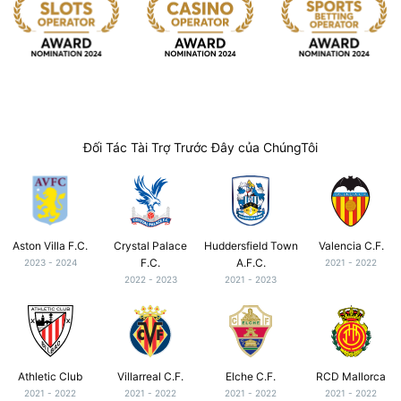
Đối Tác Tài Trợ Trước Đây của ChúngTôi
Aston Villa F.C.
Crystal Palace
Huddersfield Town
Valencia C.F.
F.C.
A.F.C.
2023 - 2024
2021 - 2022
2022 - 2023
2021 - 2023
Athletic Club
Villarreal C.F.
Elche C.F.
RCD Mallorca
2021 - 2022
2021 - 2022
2021 - 2022
2021 - 2022