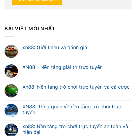
BÀI VIẾT MỚI NHẤT
xn88: Giới thiệu và đánh giá
XN88 - Nền tảng giải trí trực tuyến
Xn88: Nền tảng trò chơi trực tuyến và cá cược
XN88: Tổng quan về nền tảng trò chơi trực
tuyến
xn88: Nền tảng trò chơi trực tuyến an toàn và
hiện đại