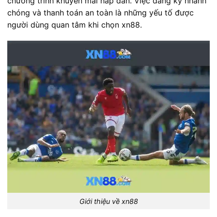
chương trình khuyến mãi hấp dẫn. Việc đăng ký nhanh
chóng và thanh toán an toàn là những yếu tố được
người dùng quan tâm khi chọn xn88.
Giới thiệu về xn88