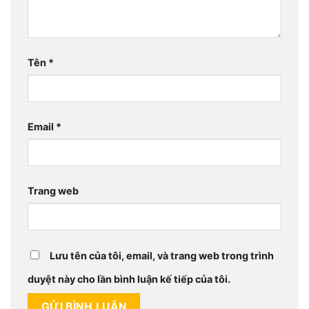
Tên
*
Email
*
Trang web
Lưu tên của tôi, email, và trang web trong trình
duyệt này cho lần bình luận kế tiếp của tôi.