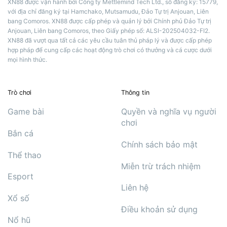
XN88 được vận hành bởi Công ty Mettlemind Tech Ltd., số đăng ký: 15779,
với địa chỉ đăng ký tại Hamchako, Mutsamudu, Đảo Tự trị Anjouan, Liên
bang Comoros. XN88 được cấp phép và quản lý bởi Chính phủ Đảo Tự trị
Anjouan, Liên bang Comoros, theo Giấy phép số: ALSI-202504032-FI2.
XN88 đã vượt qua tất cả các yêu cầu tuân thủ pháp lý và được cấp phép
hợp pháp để cung cấp các hoạt động trò chơi có thưởng và cá cược dưới
mọi hình thức.
Trò chơi
Thông tin
Game bài
Quyền và nghĩa vụ người
chơi
Bắn cá
Chính sách bảo mật
Thể thao
Miễn trừ trách nhiệm
Esport
Liên hệ
Xổ số
Điều khoản sử dụng
Nổ hũ