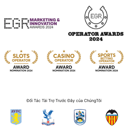
Đối Tác Tài Trợ Trước Đây của ChúngTôi