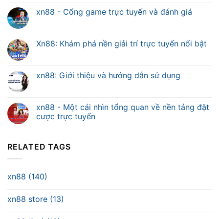
xn88 - Cổng game trực tuyến và đánh giá
Xn88: Khám phá nền giải trí trực tuyến nổi bật
xn88: Giới thiệu và hướng dẫn sử dụng
xn88 - Một cái nhìn tổng quan về nền tảng đặt
cược trực tuyến
RELATED TAGS
xn88 (140)
xn88 store (13)