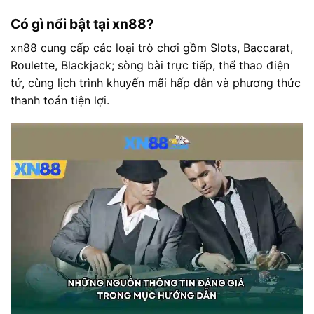
Có gì nổi bật tại xn88?
xn88 cung cấp các loại trò chơi gồm Slots, Baccarat,
Roulette, Blackjack; sòng bài trực tiếp, thể thao điện
tử, cùng lịch trình khuyến mãi hấp dẫn và phương thức
thanh toán tiện lợi.