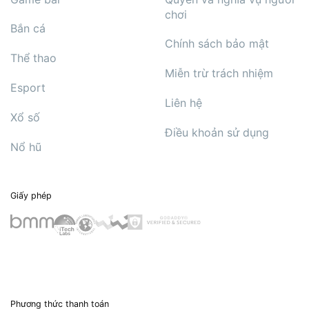
chơi
Bắn cá
Chính sách bảo mật
Thể thao
Miễn trừ trách nhiệm
Esport
Liên hệ
Xổ số
Điều khoản sử dụng
Nổ hũ
Giấy phép
Phương thức thanh toán