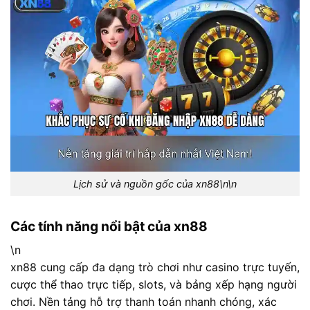
Lịch sử và nguồn gốc của xn88\n\n
Các tính năng nổi bật của xn88
\n
xn88 cung cấp đa dạng trò chơi như casino trực tuyến,
cược thể thao trực tiếp, slots, và bảng xếp hạng người
chơi. Nền tảng hỗ trợ thanh toán nhanh chóng, xác