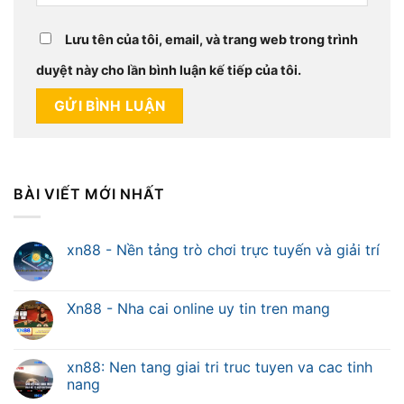
Lưu tên của tôi, email, và trang web trong trình
duyệt này cho lần bình luận kế tiếp của tôi.
BÀI VIẾT MỚI NHẤT
xn88 - Nền tảng trò chơi trực tuyến và giải trí
Xn88 - Nha cai online uy tin tren mang
xn88: Nen tang giai tri truc tuyen va cac tinh
nang