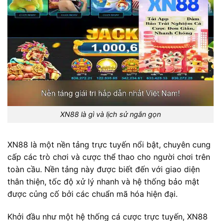
XN88 là gì và lịch sử ngắn gọn
XN88 là một nền tảng trực tuyến nổi bật, chuyên cung
cấp các trò chơi và cược thể thao cho người chơi trên
toàn cầu. Nền tảng này được biết đến với giao diện
thân thiện, tốc độ xử lý nhanh và hệ thống bảo mật
được củng cố bởi các chuẩn mã hóa hiện đại.
Khởi đầu như một hệ thống cá cược trực tuyến, XN88