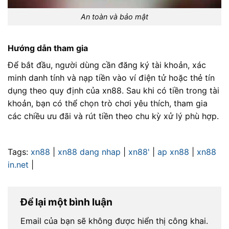
An toàn và bảo mật
Hướng dẫn tham gia
Để bắt đầu, người dùng cần đăng ký tài khoản, xác
minh danh tính và nạp tiền vào ví điện tử hoặc thẻ tín
dụng theo quy định của xn88. Sau khi có tiền trong tài
khoản, bạn có thể chọn trò chơi yêu thích, tham gia
các chiều ưu đãi và rút tiền theo chu kỳ xử lý phù hợp.
Tags:
xn88
|
xn88 dang nhap
|
xn88'
|
ap xn88
|
xn88
in.net
|
Để lại một bình luận
Email của bạn sẽ không được hiển thị công khai.