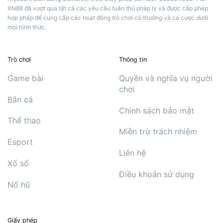
XN88 đã vượt qua tất cả các yêu cầu tuân thủ pháp lý và được cấp phép
hợp pháp để cung cấp các hoạt động trò chơi có thưởng và cá cược dưới
mọi hình thức.
Trò chơi
Thông tin
Game bài
Quyền và nghĩa vụ người
chơi
Bắn cá
Chính sách bảo mật
Thể thao
Miễn trừ trách nhiệm
Esport
Liên hệ
Xổ số
Điều khoản sử dụng
Nổ hũ
Giấy phép