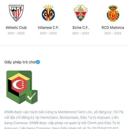
Athletic Club
Villarreal C.F.
Elche C.F.
RCD Mallorca
2021 - 2022
2021 - 2022
2021 - 2022
2021 - 2022
Giấy phép trò chơi
XN88 được vận hành bởi Công ty Mettlemind Tech Ltd., số đăng ký: 15779,
với địa chỉ đăng ký tại Hamchako, Mutsamudu, Đảo Tự trị Anjouan, Liên
bang Comoros. XN88 được cấp phép và quản lý bởi Chính phủ Đảo Tự trị
Anjouan, Liên bang Comoros, theo Giấy phép số: ALSI-202504032-FI2.