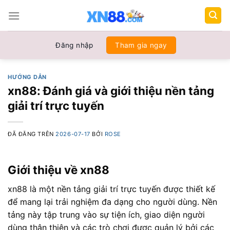
Chuyển
đến
nội
dung
Đăng nhập
Tham gia ngay
HƯỚNG DẪN
xn88: Đánh giá và giới thiệu nền tảng
giải trí trực tuyến
ĐÃ ĐĂNG TRÊN
2026-07-17
BỞI
ROSE
Giới thiệu về xn88
xn88 là một nền tảng giải trí trực tuyến được thiết kế
để mang lại trải nghiệm đa dạng cho người dùng. Nền
tảng này tập trung vào sự tiện ích, giao diện người
dùng thân thiện và các trò chơi được quản lý bởi các