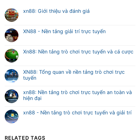
xn88: Giới thiệu và đánh giá
XN88 - Nền tảng giải trí trực tuyến
Xn88: Nền tảng trò chơi trực tuyến và cá cược
XN88: Tổng quan về nền tảng trò chơi trực
tuyến
xn88: Nền tảng trò chơi trực tuyến an toàn và
hiện đại
xn88 - Nền tảng trò chơi trực tuyến và giải trí
RELATED TAGS