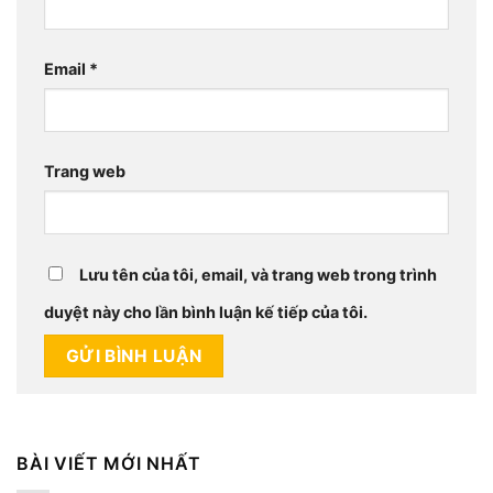
Email
*
Trang web
Lưu tên của tôi, email, và trang web trong trình
duyệt này cho lần bình luận kế tiếp của tôi.
BÀI VIẾT MỚI NHẤT