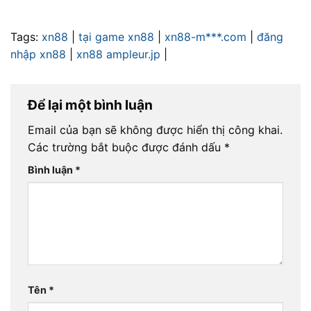
Tags:
xn88
|
tại game xn88
|
xn88-m***.com
|
đăng
nhập xn88
|
xn88 ampleur.jp
|
Để lại một bình luận
Email của bạn sẽ không được hiển thị công khai.
Các trường bắt buộc được đánh dấu
*
Bình luận
*
Tên
*