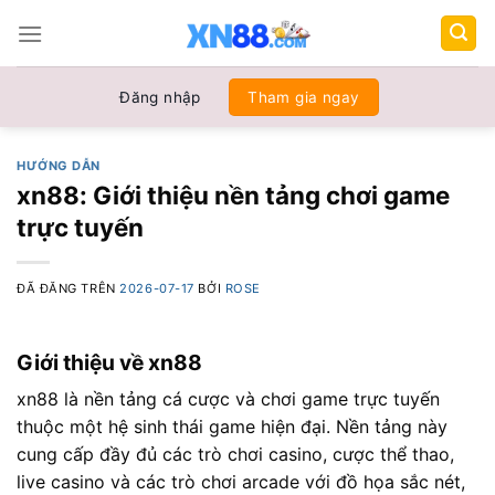
Chuyển
đến
nội
dung
Đăng nhập
Tham gia ngay
HƯỚNG DẪN
xn88: Giới thiệu nền tảng chơi game
trực tuyến
ĐÃ ĐĂNG TRÊN
2026-07-17
BỞI
ROSE
Giới thiệu về xn88
xn88 là nền tảng cá cược và chơi game trực tuyến
thuộc một hệ sinh thái game hiện đại. Nền tảng này
cung cấp đầy đủ các trò chơi casino, cược thể thao,
live casino và các trò chơi arcade với đồ họa sắc nét,