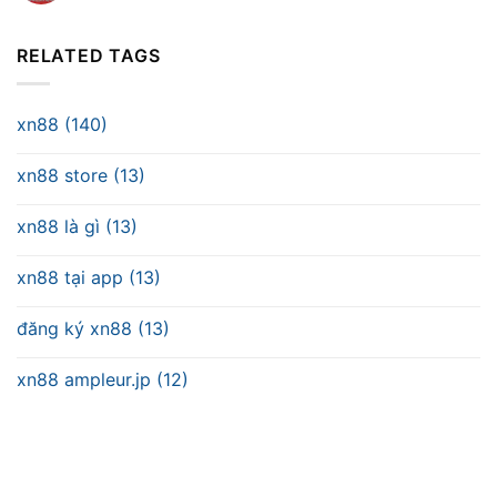
RELATED TAGS
xn88 (140)
xn88 store (13)
xn88 là gì (13)
xn88 tại app (13)
đăng ký xn88 (13)
xn88 ampleur.jp (12)