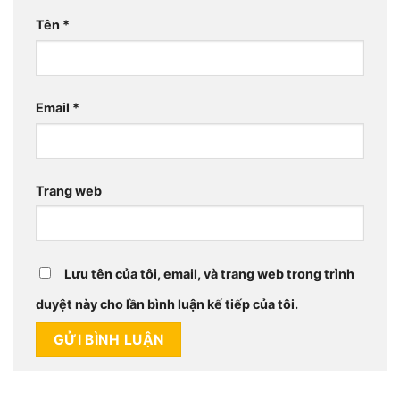
Tên
*
Email
*
Trang web
Lưu tên của tôi, email, và trang web trong trình
duyệt này cho lần bình luận kế tiếp của tôi.