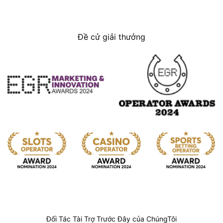
Đề cử giải thưởng
Đối Tác Tài Trợ Trước Đây của ChúngTôi