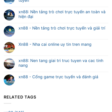
tuyến
xn88: Nền tảng trò chơi trực tuyến an toàn và
hiện đại
xn88 - Nền tảng trò chơi trực tuyến và giải trí
Xn88 - Nha cai online uy tin tren mang
xn88: Nen tang giai tri truc tuyen va cac tinh
nang
xn88 - Cổng game trực tuyến và đánh giá
RELATED TAGS