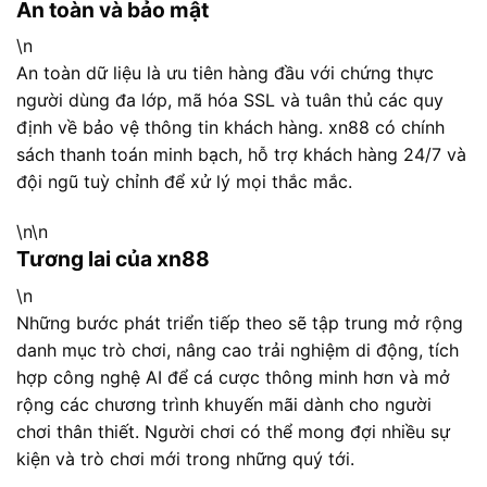
An toàn và bảo mật
\n
An toàn dữ liệu là ưu tiên hàng đầu với chứng thực
người dùng đa lớp, mã hóa SSL và tuân thủ các quy
định về bảo vệ thông tin khách hàng. xn88 có chính
sách thanh toán minh bạch, hỗ trợ khách hàng 24/7 và
đội ngũ tuỳ chỉnh để xử lý mọi thắc mắc.
\n\n
Tương lai của xn88
\n
Những bước phát triển tiếp theo sẽ tập trung mở rộng
danh mục trò chơi, nâng cao trải nghiệm di động, tích
hợp công nghệ AI để cá cược thông minh hơn và mở
rộng các chương trình khuyến mãi dành cho người
chơi thân thiết. Người chơi có thể mong đợi nhiều sự
kiện và trò chơi mới trong những quý tới.