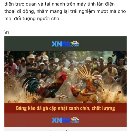
diện trực quan và tải nhanh trên máy tính lẫn điện
thoại di động, nhằm mang lại trải nghiệm mượt mà cho
mọi đối tượng người chơi.
\n