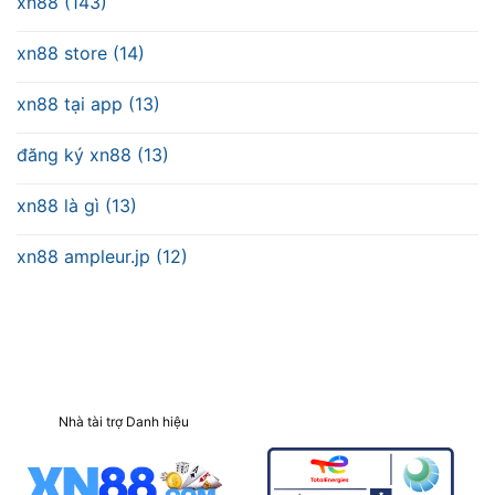
xn88 (143)
xn88 store (14)
xn88 tại app (13)
đăng ký xn88 (13)
xn88 là gì (13)
xn88 ampleur.jp (12)
Nhà tài trợ Danh hiệu