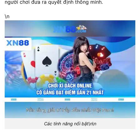
người chơi đưa ra quyết định thông minh.
\n
Các tính năng nổi bật\n\n