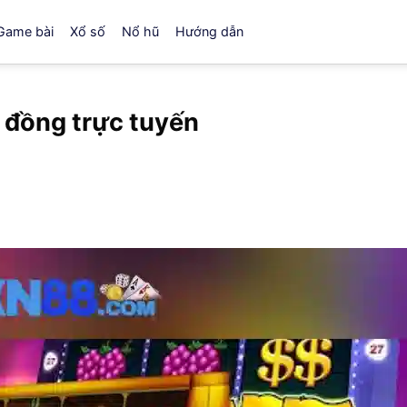
Game bài
Xổ số
Nổ hũ
Hướng dẫn
 đồng trực tuyến