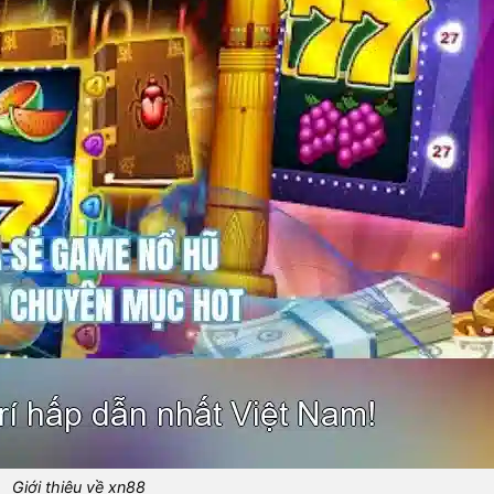
Giới thiệu về xn88