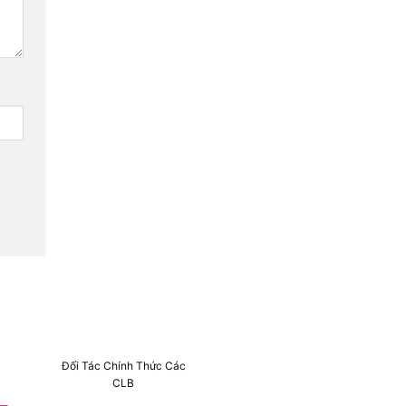
Đối Tác Chính Thức Các
CLB