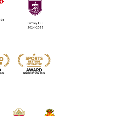
025
Burnley F.C.
2024-2025