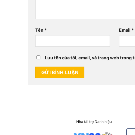
Tên
*
Email
*
Lưu tên của tôi, email, và trang web trong t
Nhà tài trợ Danh hiệu