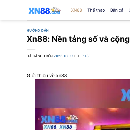
Chuyển
XN88
Thể thao
Bắn cá
đến
nội
dung
HƯỚNG DẪN
Xn88: Nền tảng số và cộng
ĐÃ ĐĂNG TRÊN
2026-07-17
BỞI
ROSE
Giới thiệu về xn88