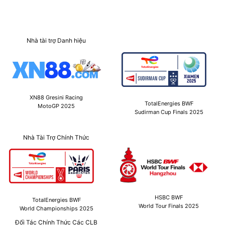
Nhà tài trợ Danh hiệu
XN88 Gresini Racing
TotalEnergies BWF
MotoGP 2025
Sudirman Cup Finals 2025
Nhà Tài Trợ Chính Thức
HSBC BWF
TotalEnergies BWF
World Tour Finals 2025
World Championships 2025
Đối Tác Chính Thức Các CLB