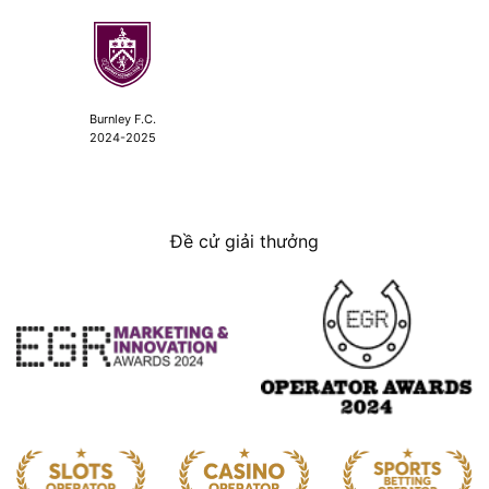
Burnley F.C.
2024-2025
Đề cử giải thưởng