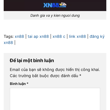
Danh gia va y kien nguoi dung
Tags:
xn88
|
tai ap xn88
|
xn88 c
|
link xn88
|
đăng ký
xn88
|
Để lại một bình luận
Email của bạn sẽ không được hiển thị công khai.
Các trường bắt buộc được đánh dấu
*
Bình luận
*