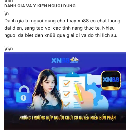
\n\n
DANH GIA VA Y KIEN NGUOI DUNG
\n
Danh gia tu nguoi dung cho thay xn88 co chat luong
dai dien, sang tao voi cac tinh nang thuc te. Nhieu
nguoi da biet den xn88 qua giai di va do thi lich su.
\n\n