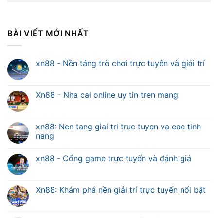
BÀI VIẾT MỚI NHẤT
xn88 - Nền tảng trò chơi trực tuyến và giải trí
Xn88 - Nha cai online uy tin tren mang
xn88: Nen tang giai tri truc tuyen va cac tinh
nang
xn88 - Cổng game trực tuyến và đánh giá
Xn88: Khám phá nền giải trí trực tuyến nổi bật