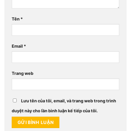
Tên
*
Email
*
Trang web
Lưu tên của tôi, email, và trang web trong trình
duyệt này cho lần bình luận kế tiếp của tôi.