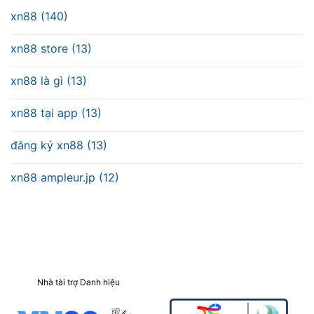
xn88 (140)
xn88 store (13)
xn88 là gì (13)
xn88 tại app (13)
đăng ký xn88 (13)
xn88 ampleur.jp (12)
Nhà tài trợ Danh hiệu