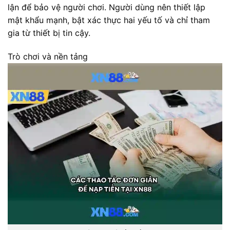
lận để bảo vệ người chơi. Người dùng nên thiết lập
mật khẩu mạnh, bật xác thực hai yếu tố và chỉ tham
gia từ thiết bị tin cậy.
Trò chơi và nền tảng