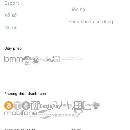
Esport
Liên hệ
Xổ số
Điều khoản sử dụng
Nổ hũ
Giấy phép
Phương thức thanh toán