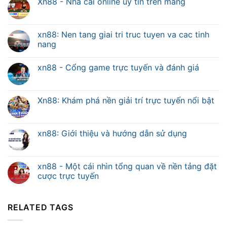
Xn88 - Nha cai online uy tin tren mang
xn88: Nen tang giai tri truc tuyen va cac tinh
nang
xn88 - Cổng game trực tuyến và đánh giá
Xn88: Khám phá nền giải trí trực tuyến nổi bật
xn88: Giới thiệu và hướng dẫn sử dụng
xn88 - Một cái nhìn tổng quan về nền tảng đặt
cược trực tuyến
RELATED TAGS