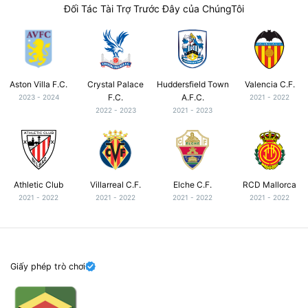
Đối Tác Tài Trợ Trước Đây của ChúngTôi
Aston Villa F.C.
Crystal Palace
Huddersfield Town
Valencia C.F.
F.C.
A.F.C.
2023 - 2024
2021 - 2022
2022 - 2023
2021 - 2023
Athletic Club
Villarreal C.F.
Elche C.F.
RCD Mallorca
2021 - 2022
2021 - 2022
2021 - 2022
2021 - 2022
Giấy phép trò chơi