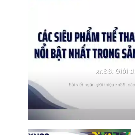
xn88: Giới 
Bài viết ngắn giới thiệu xn88, cá