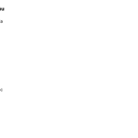
ầu
đa
ác