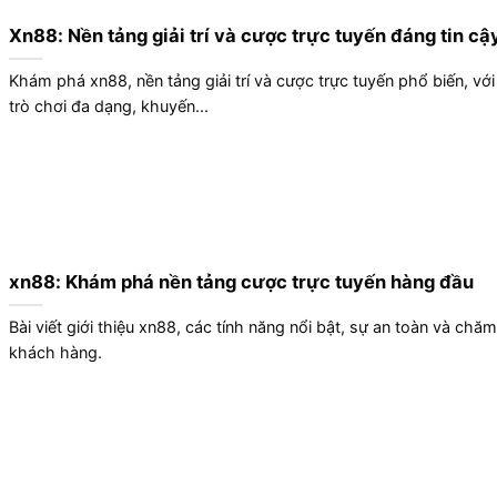
Xn88: Nền tảng giải trí và cược trực tuyến đáng tin cậ
Khám phá xn88, nền tảng giải trí và cược trực tuyến phổ biến, với
trò chơi đa dạng, khuyến...
xn88: Khám phá nền tảng cược trực tuyến hàng đầu
Bài viết giới thiệu xn88, các tính năng nổi bật, sự an toàn và chă
khách hàng.