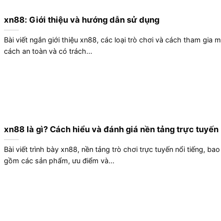
xn88: Giới thiệu và hướng dẫn sử dụng
Bài viết ngắn giới thiệu xn88, các loại trò chơi và cách tham gia 
cách an toàn và có trách...
xn88 là gì? Cách hiểu và đánh giá nền tảng trực tuyến
Bài viết trình bày xn88, nền tảng trò chơi trực tuyến nổi tiếng, bao
gồm các sản phẩm, ưu điểm và...