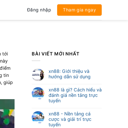
Đăng nhập
Tham gia ngay
 tới
BÀI VIẾT MỚI NHẤT
 này
 điểm
xn88: Giới thiệu và
 tin
hướng dẫn sử dụng
, giúp
xn88 là gì? Cách hiểu và
đánh giá nền tảng trực
tuyến
xn88 - Nền tảng cá
cược và giải trí trực
tuyến