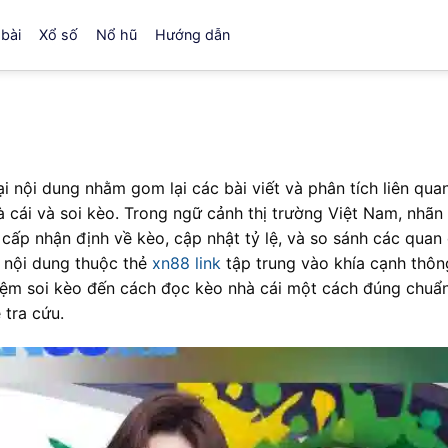
bài
Xổ số
Nổ hũ
Hướng dẫn
 nội dung nhằm gom lại các bài viết và phân tích liên quan
hà cái và soi kèo. Trong ngữ cảnh thị trường Việt Nam, nhãn
cấp nhận định về kèo, cập nhật tỷ lệ, và so sánh các quan
c nội dung thuộc thẻ
xn88 link
tập trung vào khía cạnh thông
hiệm soi kèo đến cách đọc kèo nhà cái một cách đúng chuẩn
 tra cứu.