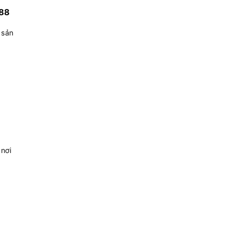
n88
 sản
 nơi