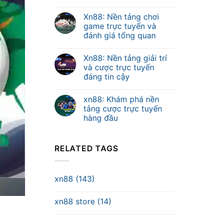
Xn88: Nền tảng chơi
game trực tuyến và
đánh giá tổng quan
Xn88: Nền tảng giải trí
và cược trực tuyến
đáng tin cậy
xn88: Khám phá nền
tảng cược trực tuyến
hàng đầu
RELATED TAGS
xn88 (143)
xn88 store (14)