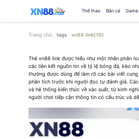
Chuyển
Thể thao
Bắn cá
Game 
đến
nội
dung
Trang chủ
|
tags
|
xn88 link(10)
Thẻ xn88 link được hiểu như một nhãn phân loại
các liên kết nguồn tin về tỷ lệ bóng đá, kèo n
thường được dùng để làm rõ các bài viết cung 
phân tích trước khi người đọc tự đánh giá. Cá
và hệ thống kiến thức về xác suất, từ kinh ng
người chơi tiếp cận thông tin có cấu trúc và dễ