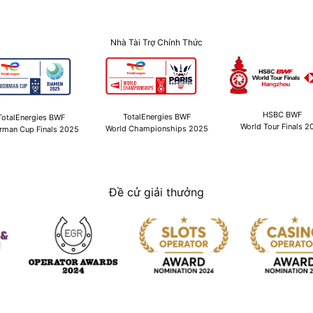
Nhà Tài Trợ Chính Thức
HSBC BWF
TotalEnergies BWF
TotalEnergies BWF
World Tour Finals 2
World Championships 2025
rman Cup Finals 2025
Đề cử giải thưởng