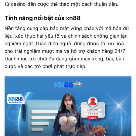
từ casino đến cược thể thao một cách thuận tiện.
Tính năng nổi bật của xn88
Nền tảng cung cấp bảo mật vững chắc với mã hóa dữ
liệu, xác thực hai yếu tố và chính sách chống gian lận
nghiêm ngặt. Giao diện người dùng được tối ưu hóa
cho trải nghiệm mượt mà và hỗ trợ khách hàng 24/7.
Danh mục trò chơi đa dạng gồm máy xèng, bài, bàn
cược và các trò chơi phát trực tiếp.