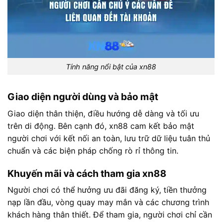
Tính năng nổi bật của xn88
Giao diện người dùng và bảo mật
Giao diện thân thiện, điều hướng dễ dàng và tối ưu
trên di động. Bên cạnh đó, xn88 cam kết bảo mật
người chơi với kết nối an toàn, lưu trữ dữ liệu tuân thủ
chuẩn và các biện pháp chống rò rỉ thông tin.
Khuyến mãi và cách tham gia xn88
Người chơi có thể hưởng ưu đãi đăng ký, tiền thưởng
nạp lần đầu, vòng quay may mắn và các chương trình
khách hàng thân thiết. Để tham gia, người chơi chỉ cần