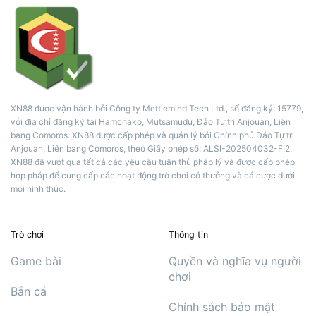
XN88 được vận hành bởi Công ty Mettlemind Tech Ltd., số đăng ký: 15779,
với địa chỉ đăng ký tại Hamchako, Mutsamudu, Đảo Tự trị Anjouan, Liên
bang Comoros. XN88 được cấp phép và quản lý bởi Chính phủ Đảo Tự trị
Anjouan, Liên bang Comoros, theo Giấy phép số: ALSI-202504032-FI2.
XN88 đã vượt qua tất cả các yêu cầu tuân thủ pháp lý và được cấp phép
hợp pháp để cung cấp các hoạt động trò chơi có thưởng và cá cược dưới
mọi hình thức.
Trò chơi
Thông tin
Game bài
Quyền và nghĩa vụ người
chơi
Bắn cá
Chính sách bảo mật