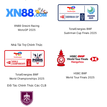
XN88 Gresini Racing
TotalEnergies BWF
MotoGP 2025
Sudirman Cup Finals 2025
Nhà Tài Trợ Chính Thức
HSBC BWF
TotalEnergies BWF
World Tour Finals 2025
World Championships 2025
Đối Tác Chính Thức Các CLB