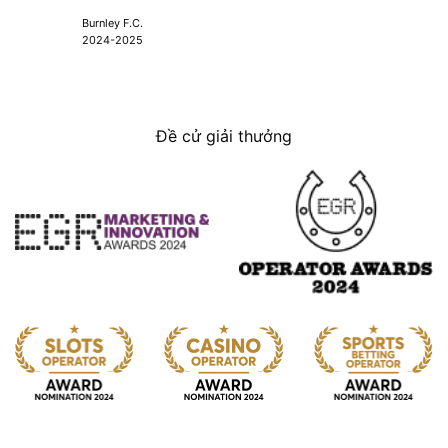
Burnley F.C.
2024-2025
Đề cử giải thưởng