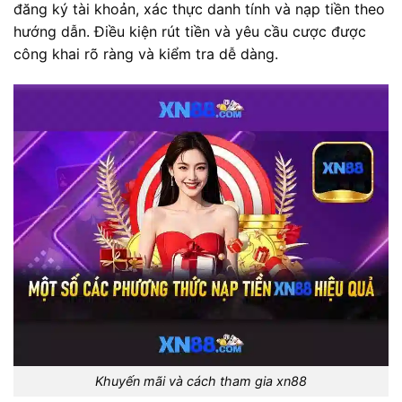
đăng ký tài khoản, xác thực danh tính và nạp tiền theo
hướng dẫn. Điều kiện rút tiền và yêu cầu cược được
công khai rõ ràng và kiểm tra dễ dàng.
Khuyến mãi và cách tham gia xn88