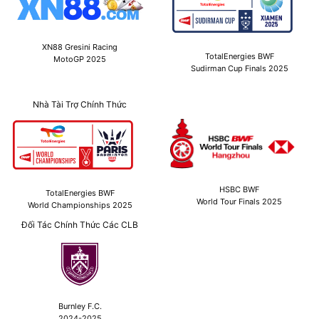
XN88 Gresini Racing
TotalEnergies BWF
MotoGP 2025
Sudirman Cup Finals 2025
Nhà Tài Trợ Chính Thức
HSBC BWF
TotalEnergies BWF
World Tour Finals 2025
World Championships 2025
Đối Tác Chính Thức Các CLB
Burnley F.C.
2024-2025