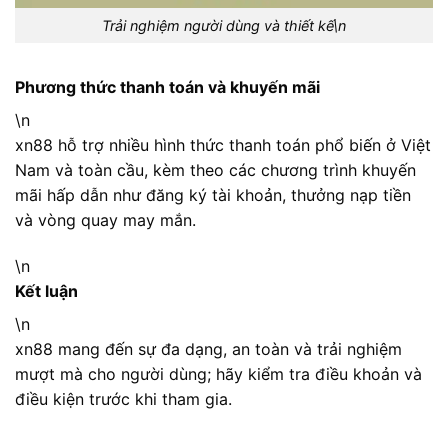
Trải nghiệm người dùng và thiết kế\n
Phương thức thanh toán và khuyến mãi
\n
xn88 hỗ trợ nhiều hình thức thanh toán phổ biến ở Việt
Nam và toàn cầu, kèm theo các chương trình khuyến
mãi hấp dẫn như đăng ký tài khoản, thưởng nạp tiền
và vòng quay may mắn.
\n
Kết luận
\n
xn88 mang đến sự đa dạng, an toàn và trải nghiệm
mượt mà cho người dùng; hãy kiểm tra điều khoản và
điều kiện trước khi tham gia.