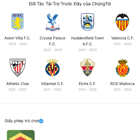
Đối Tác Tài Trợ Trước Đây của ChúngTôi
Aston Villa F.C.
Crystal Palace
Huddersfield Town
Valencia C.F.
F.C.
A.F.C.
2023 - 2024
2021 - 2022
2022 - 2023
2021 - 2023
Athletic Club
Villarreal C.F.
Elche C.F.
RCD Mallorca
2021 - 2022
2021 - 2022
2021 - 2022
2021 - 2022
Giấy phép trò chơi