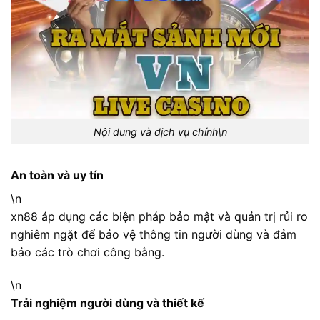
Nội dung và dịch vụ chính\n
An toàn và uy tín
\n
xn88 áp dụng các biện pháp bảo mật và quản trị rủi ro
nghiêm ngặt để bảo vệ thông tin người dùng và đảm
bảo các trò chơi công bằng.
\n
Trải nghiệm người dùng và thiết kế