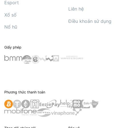
Esport
Liên hệ
Xổ số
Điều khoản sử dụng
Nổ hũ
Giấy phép
Phương thức thanh toán