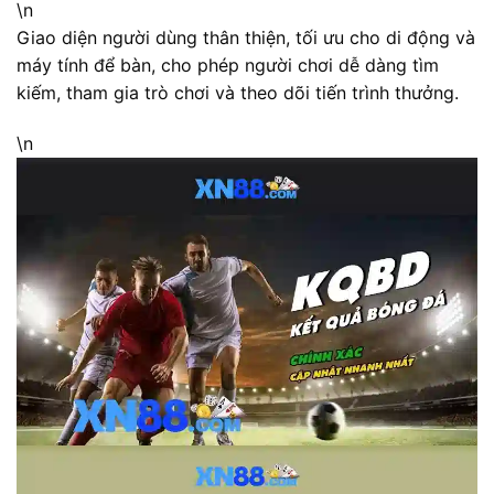
\n
Giao diện người dùng thân thiện, tối ưu cho di động và
máy tính để bàn, cho phép người chơi dễ dàng tìm
kiếm, tham gia trò chơi và theo dõi tiến trình thưởng.
\n