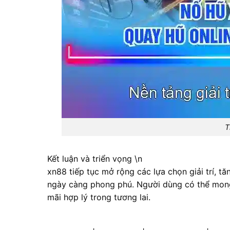
T
Kết luận và triển vọng
\n
xn88 tiếp tục mở rộng các lựa chọn giải trí, t
ngày càng phong phú. Người dùng có thể mong 
mãi hợp lý trong tương lai.