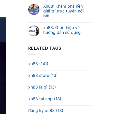
Xn88: Khám phá nền
giải trí trực tuyến nổi
bật
xn88: Giới thiệu và
hướng dẫn sử dụng
RELATED TAGS
xn88 (141)
xn88 store (13)
xn88 là gì (13)
xn88 tại app (13)
đăng ký xn88 (13)