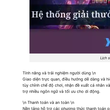
Lịch 
Tính năng và trải nghiệm người dùng
\n
Giao diện trực quan, điều hướng dễ dàng và h
tùy chỉnh chế độ chơi, nhận đề xuất cá nhân và
trợ nhiều ngôn ngữ và tối ưu cho di động.
\n
Thanh toán và an toàn
\n
Nền tảng hỗ trợ các phương thức thanh toán ph