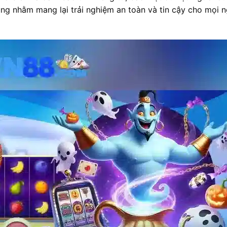
g nhằm mang lại trải nghiệm an toàn và tin cậy cho mọi n