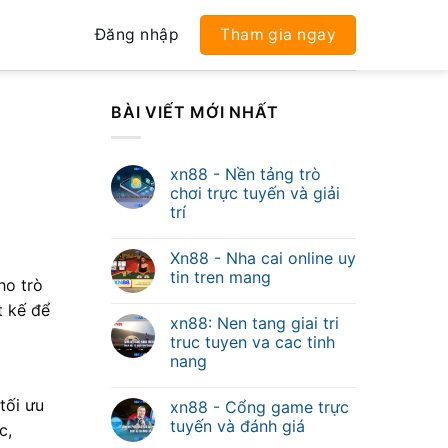
Đăng nhập
Tham gia ngay
BÀI VIẾT MỚI NHẤT
xn88 - Nền tảng trò
chơi trực tuyến và giải
trí
Xn88 - Nha cai online uy
tin tren mang
ho trò
t kế để
xn88: Nen tang giai tri
truc tuyen va cac tinh
nang
tối ưu
xn88 - Cổng game trực
tuyến và đánh giá
c,