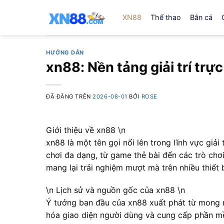
Chuyển
XN88
Thể thao
Bắn cá
đến
nội
dung
HƯỚNG DẪN
xn88: Nền tảng giải trí trự
ĐÃ ĐĂNG TRÊN
2026-08-01
BỞI
ROSE
Giới thiệu về xn88
\n
xn88 là một tên gọi nổi lên trong lĩnh vực giải
chơi đa dạng, từ game thẻ bài đến các trò chơi
mang lại trải nghiệm mượt mà trên nhiều thiết b
\n
Lịch sử và nguồn gốc của xn88
\n
Ý tưởng ban đầu của xn88 xuất phát từ mong mu
hóa giao diện người dùng và cung cấp phần mề