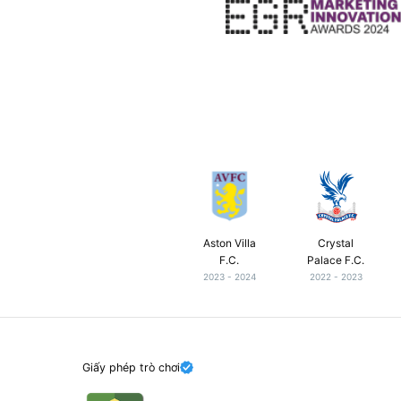
Aston Villa
Crystal
F.C.
Palace F.C.
2023 - 2024
2022 - 2023
Giấy phép trò chơi