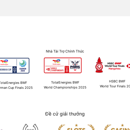
Nhà Tài Trợ Chính Thức
HSBC BWF
TotalEnergies BWF
TotalEnergies BWF
World Tour Finals 2
World Championships 2025
rman Cup Finals 2025
Đề cử giải thưởng