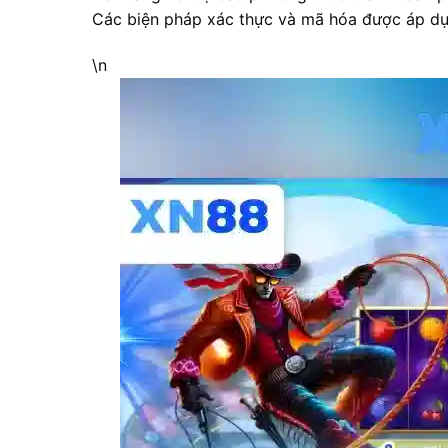
Các biện pháp xác thực và mã hóa được áp dụn
\n