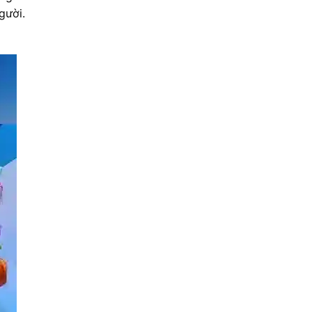
gười.