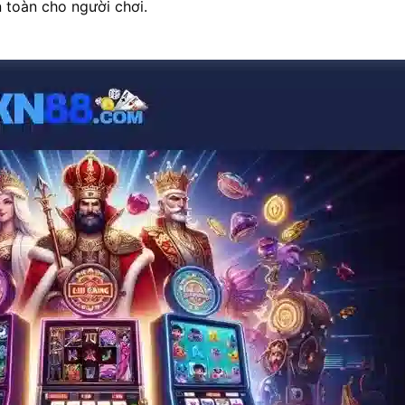
 toàn cho người chơi.