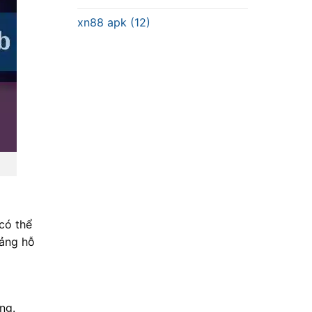
xn88 apk (12)
có thể
tảng hỗ
ng.