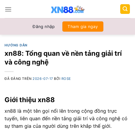
Chuyển
đến
nội
dung
Đăng nhập
Tham gia ngay
HƯỚNG DẪN
xn88: Tổng quan về nền tảng giải trí
và công nghệ
ĐÃ ĐĂNG TRÊN
2026-07-17
BỞI
ROSE
Giới thiệu xn88
xn88 là một tên gọi nổi lên trong cộng đồng trực
tuyến, liên quan đến nền tảng giải trí và công nghệ có
sự tham gia của người dùng trên khắp thế giới.