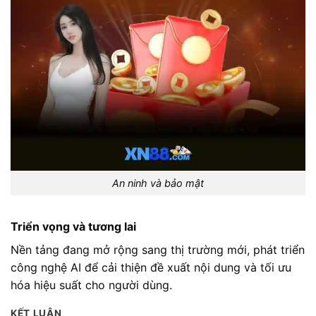
An ninh và bảo mật
Triển vọng và tương lai
Nền tảng đang mở rộng sang thị trường mới, phát triển
công nghệ AI để cải thiện đề xuất nội dung và tối ưu
hóa hiệu suất cho người dùng.
KẾT LUẬN