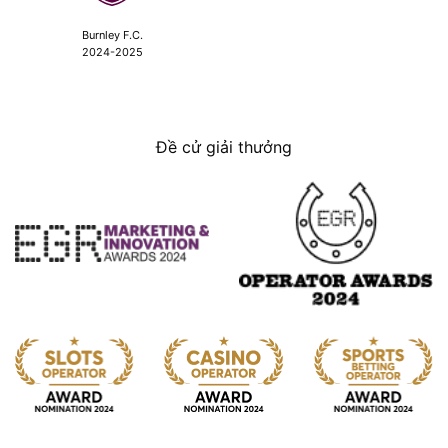
Burnley F.C.
2024-2025
Đề cử giải thưởng